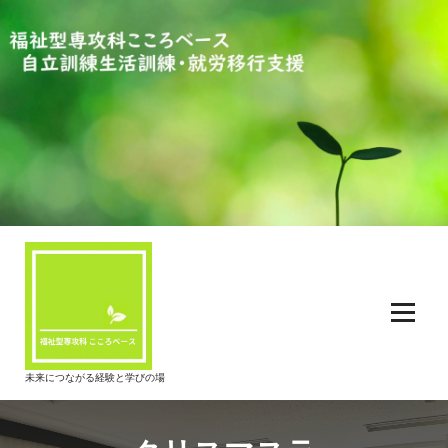
コ
ン
テ
ン
ツ
へ
ス
キ
ッ
プ
未来につながる経験と学びの場