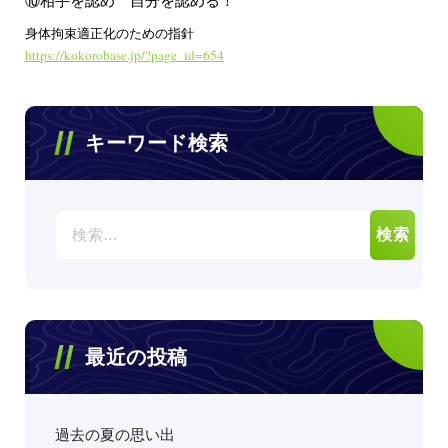
⑩相手を認め 自分を認める！
身体拘束適正化のための指針
https://kokorobase.jp/?page_id=654
キーワード検索
検
索:
最近の投稿
過去の夏の思い出