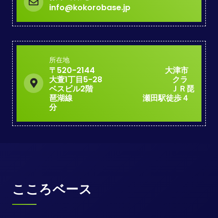
info@kokorobase.jp
所在地
〒520-2144 大津市
大萱1丁目5-28 クラ
ベスビル2階 ＪＲ琵
琶湖線 瀬田駅徒歩４
分
こころベース