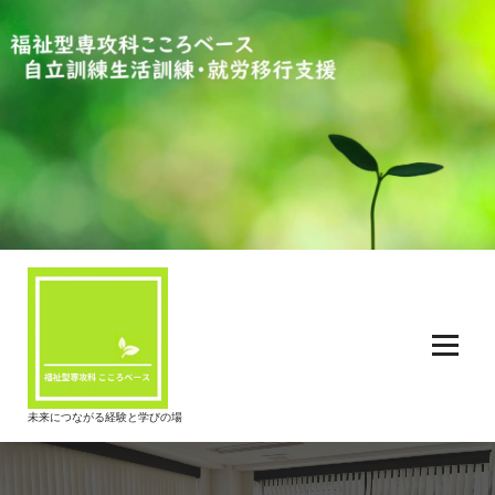
コ
ン
テ
ン
ツ
へ
ス
キ
ッ
プ
未来につながる経験と学びの場