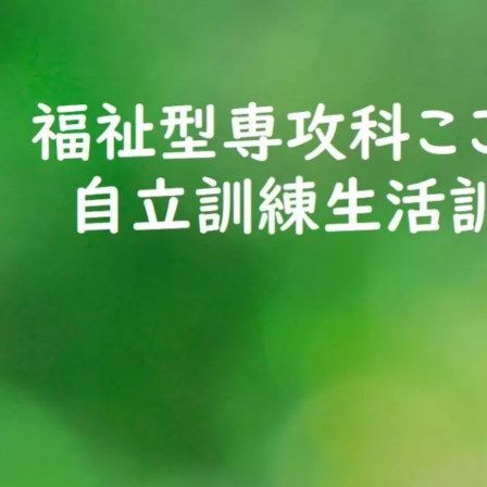
コ
ン
テ
ン
ツ
へ
ス
キ
ッ
プ