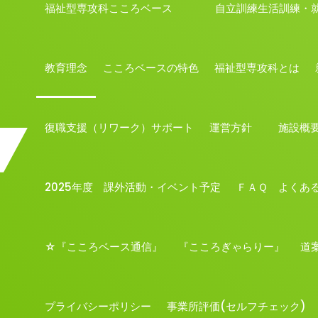
福祉型専攻科こころベース 自立訓練生活訓練・就
教育理念
こころベースの特色
福祉型専攻科とは
復職支援（リワーク）サポート
運営方針
施設概
2025年度 課外活動・イベント予定
ＦＡＱ よくあ
☆『こころベース通信』
『こころぎゃらりー』
道
プライバシーポリシー
事業所評価(セルフチェック)