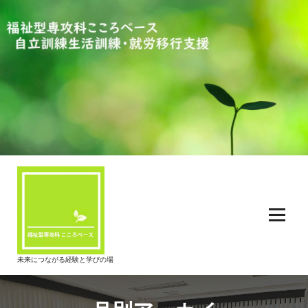
コ
ン
テ
ン
ツ
へ
ス
キ
ッ
プ
未来につながる経験と学びの場