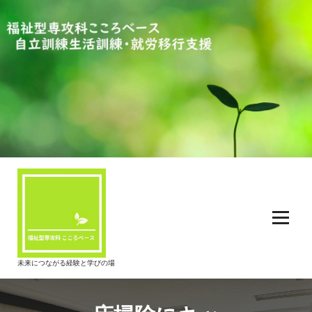
コ
ン
テ
ン
ツ
へ
ス
キ
ッ
プ
未来につながる経験と学びの場