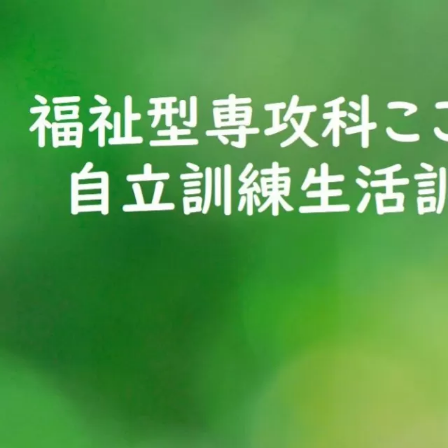
コ
ン
テ
ン
ツ
へ
ス
キ
ッ
プ