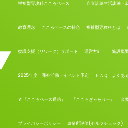
福祉型専攻科こころベース 自立訓練生活訓練・就
教育理念
こころベースの特色
福祉型専攻科とは
復職支援（リワーク）サポート
運営方針
施設概
2025年度 課外活動・イベント予定
ＦＡＱ よくあ
☆『こころベース通信』
『こころぎゃらりー』
道
プライバシーポリシー
事業所評価(セルフチェック)