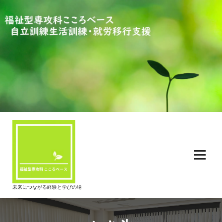
コ
ン
テ
ン
ツ
へ
ス
キ
ッ
プ
未来につながる経験と学びの場