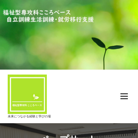
コ
ン
テ
ン
ツ
へ
ス
キ
ッ
プ
未来につながる経験と学びの場