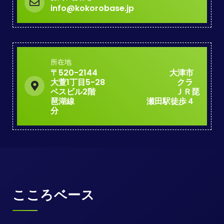
info@kokorobase.jp
所在地
〒520-2144 大津市
大萱1丁目5-28 クラ
ベスビル2階 ＪＲ琵
琶湖線 瀬田駅徒歩４
分
こころベース